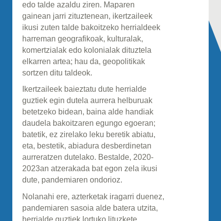
edo talde azaldu ziren. Maparen
gainean jarri zituztenean, ikertzaileek
ikusi zuten talde bakoitzeko herrialdeek
harreman geografikoak, kulturalak,
komertzialak edo kolonialak dituztela
elkarren artea; hau da, geopolitikak
sortzen ditu taldeok.
Ikertzaileek baieztatu dute herrialde
guztiek egin dutela aurrera helburuak
betetzeko bidean, baina alde handiak
daudela bakoitzaren egungo egoeran;
batetik, ez zirelako leku beretik abiatu,
eta, bestetik, abiadura desberdinetan
aurreratzen dutelako. Bestalde, 2020-
2023an atzerakada bat egon zela ikusi
dute, pandemiaren ondorioz.
Nolanahi ere, azterketak iragarri duenez,
pandemiaren sasoia alde batera utzita,
herrialde guztiek lortuko lituzkete