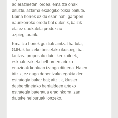
adierazleetan, ordea, emaitza onak
dituzte, aztarna ekologiko txikia baitute.
Baina horrek ez du esan nahi garapen
iraunkorreko eredu bat dutenik, baizik
eta ez daukatela produkzio-
azpiegiturarik.
Emaitza horiek guztiak aintzat hartuta,
GJHak lortzeko bestelako ikuspegi bat
lantzea proposatu dute ikertzaileek,
eskualdeak eta helburuen arteko
erlazioak kontuan izango dituena. Haien
iritziz, ez dago denentzako egokia den
estrategia bakar bat; aitzitik, kluster
desberdinetako herrialdeen arteko
estrategia bateratua eraginkorra izan
daiteke helburuak lortzeko.