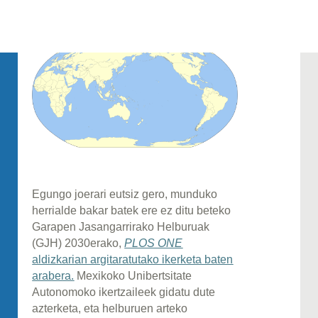
Egungo joerari eutsiz gero, munduko
herrialde bakar batek ere ez ditu beteko
Garapen Jasangarrirako Helburuak
(GJH) 2030erako,
PLOS ONE
aldizkarian argitaratutako ikerketa baten
arabera.
Mexikoko Unibertsitate
Autonomoko ikertzaileek gidatu dute
azterketa, eta helburuen arteko