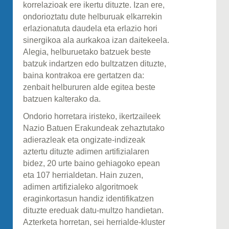
korrelazioak ere ikertu dituzte. Izan ere,
ondorioztatu dute helburuak elkarrekin
erlazionatuta daudela eta erlazio hori
sinergikoa ala aurkakoa izan daitekeela.
Alegia, helburuetako batzuek beste
batzuk indartzen edo bultzatzen dituzte,
baina kontrakoa ere gertatzen da:
zenbait helbururen alde egitea beste
batzuen kalterako da.
Ondorio horretara iristeko, ikertzaileek
Nazio Batuen Erakundeak zehaztutako
adierazleak eta ongizate-indizeak
aztertu dituzte adimen artifizialaren
bidez, 20 urte baino gehiagoko epean
eta 107 herrialdetan. Hain zuzen,
adimen artifizialeko algoritmoek
eraginkortasun handiz identifikatzen
dituzte ereduak datu-multzo handietan.
Azterketa horretan, sei herrialde-kluster