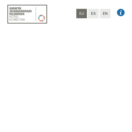
EU
ES
EN
ARTIKULUAK
Garapen
Jasangarrirako
Helburuak, sinergiak
eta aurkakotasunak
Egilea
:
Ana Galarraga Ayestaran
(Elhuyar)