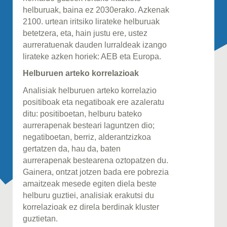
helburuak, baina ez 2030erako. Azkenak
2100. urtean iritsiko lirateke helburuak
betetzera, eta, hain justu ere, ustez
aurreratuenak dauden lurraldeak izango
lirateke azken horiek: AEB eta Europa.
Helburuen arteko korrelazioak
Analisiak helburuen arteko korrelazio
positiboak eta negatiboak ere azaleratu
ditu: positiboetan, helburu bateko
aurrerapenak besteari laguntzen dio;
negatiboetan, berriz, alderantzizkoa
gertatzen da, hau da, baten
aurrerapenak bestearena oztopatzen du.
Gainera, ontzat jotzen bada ere pobrezia
amaitzeak mesede egiten diela beste
helburu guztiei, analisiak erakutsi du
korrelazioak ez direla berdinak kluster
guztietan.