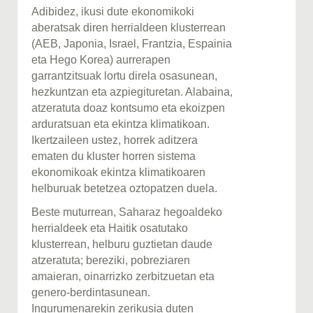
Adibidez, ikusi dute ekonomikoki
aberatsak diren herrialdeen klusterrean
(AEB, Japonia, Israel, Frantzia, Espainia
eta Hego Korea) aurrerapen
garrantzitsuak lortu direla osasunean,
hezkuntzan eta azpiegituretan. Alabaina,
atzeratuta doaz kontsumo eta ekoizpen
arduratsuan eta ekintza klimatikoan.
Ikertzaileen ustez, horrek aditzera
ematen du kluster horren sistema
ekonomikoak ekintza klimatikoaren
helburuak betetzea oztopatzen duela.
Beste muturrean, Saharaz hegoaldeko
herrialdeek eta Haitik osatutako
klusterrean, helburu guztietan daude
atzeratuta; bereziki, pobreziaren
amaieran, oinarrizko zerbitzuetan eta
genero-berdintasunean.
Ingurumenarekin zerikusia duten