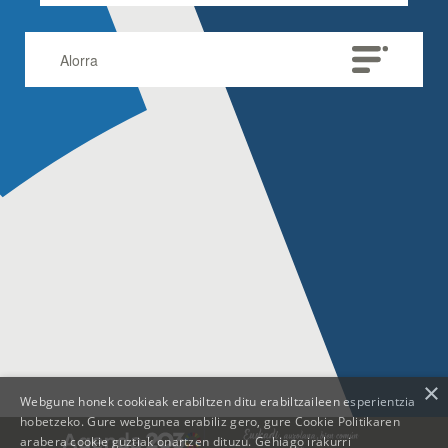
Alorra
×
Webgune honek cookieak erabiltzen ditu erabiltzaileen esperientzia
hobetzeko. Gure webgunea erabiliz gero, gure Cookie Politikaren
arabera cookie guztiak onartzen dituzu.
Gehiago irakurri