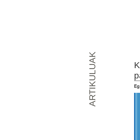
Kl
ARTIKULUAK
pa
Egil