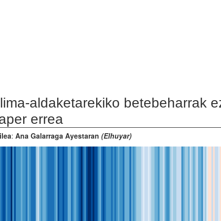
ima-aldaketarekiko betebeharrak ez
per errea
ea
:
Ana Galarraga Ayestaran
(Elhuyar)