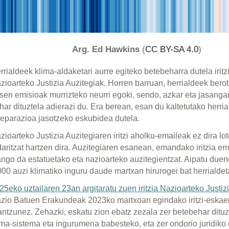
Arg. Ed Hawkins
(
CC BY-SA 4.0
)
ialdeek klima-aldaketari aurre egiteko betebeharra dutela iritzi 
izia Auzitegiak. Horren barruan, herrialdeek berotegi-efektuko 
izteko neurri egoki, sendo, azkar eta jasangarriak hartu behar di
razi du. Era berean, esan du kaltetutako herrialdeek erreparazi
bidea dutela.
oarteko Justizia Auzitegiaren iritzi aholku-emaileak ez dira lote
ritzat hartzen dira. Auzitegiaren esanean, emandako iritzia erref
go da estatuetako eta nazioarteko auzitegientzat. Aipatu duen
0 auzi klimatiko inguru daude martxan hirurogei bat herrialdetan
eko uztailaren 23an argitaratu zuen iritzia Nazioarteko Justizia
o Batuen Erakundeak 2023ko martxoan egindako iritzi-eskaera 
tzunez. Zehazki, eskatu zion ebatz zezala zer betebehar dituzt
a-sistema eta ingurumena babesteko, eta zer ondorio juridiko di