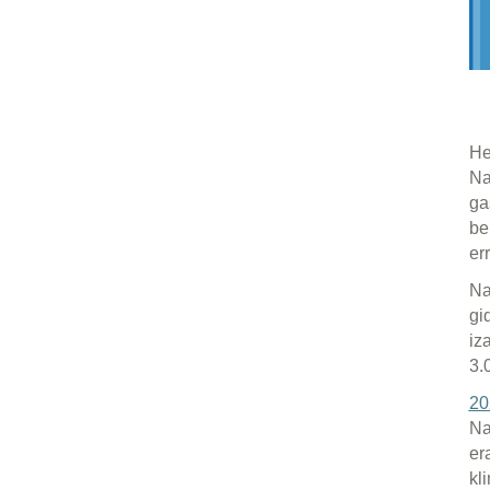
Herr
Just
murr
adie
esku
Nazi
gida
izan
3.00
2025
Nazi
eran
klim