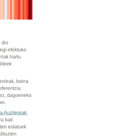
dio Nazioarteko
gasen emisioak
tuztela
oa jasotzeko
sleak, baina
erentzia
ez, dagoeneko
.
 Auzitegiak
,
bati
en estatuek
tuzten