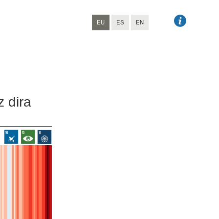
EU
ES
EN
 dira