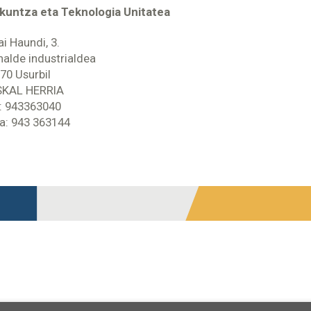
kuntza eta Teknologia Unitatea
ai Haundi, 3.
nalde industrialdea
70 Usurbil
KAL HERRIA
.: 943363040
a: 943 363144