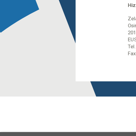
Hiz
Zel
Osi
201
EUS
Tel
Fax