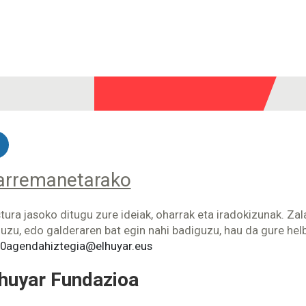
arremanetarako
tura jasoko ditugu zure ideiak, oharrak eta iradokizunak. Za
uzu, edo galderaren bat egin nahi badiguzu, hau da gure hel
0agendahiztegia@elhuyar.eus
huyar Fundazioa