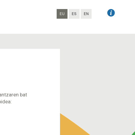
EU
ES
EN
lantzaren bat
bidea: