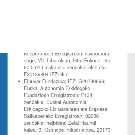
Danobatgroup eta Elhuyar erakundeen
jabetzakoa da. Alabaina, webgunearen
diseinua eta alderdi grafikoa Elhuyarrenak
dira, eta ezingo da erabili honen baimen
edo oniritzirik gabe.
Danobatgroup S. Coop., Euskadiko
Kooperatiben Erregistroan inskribatuta
dago, VII. Liburukian, 945. Folioan, eta
97,0,010 inskripzio zenbakiarekin eta
F20139804 IFZrekin
Elhuyar Fundazioa; IFZ: G20780896;
Euskal Autonomia Erkidegoko
Fundazioen Erregistroan: F134
zenbakia; Euskal Autonomia
Erkidegoko Lizitatzaileen eta Enpresa
Sailkapeneko Erregistroan: 02686
zenbakia; helbidea: Zelai Haundi
kalea, 3, Osinalde industrialdea, 20170