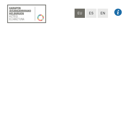
EU
ES
EN
GJH HIZTEGI ELEANIZTUNA
Lege-oharra
Identifikazio-datuak
Webgune honetako edukia
(www.2030agendahiztegia.eus)