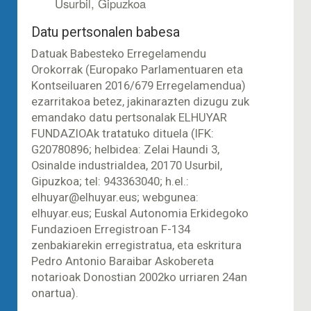
Usurbil, Gipuzkoa
Datu pertsonalen babesa
Datuak Babesteko Erregelamendu
Orokorrak (Europako Parlamentuaren eta
Kontseiluaren 2016/679 Erregelamendua)
ezarritakoa betez, jakinarazten dizugu zuk
emandako datu pertsonalak ELHUYAR
FUNDAZIOAk tratatuko dituela (IFK:
G20780896; helbidea: Zelai Haundi 3,
Osinalde industrialdea, 20170 Usurbil,
Gipuzkoa; tel: 943363040; h.el.:
elhuyar@elhuyar.eus; webgunea:
elhuyar.eus; Euskal Autonomia Erkidegoko
Fundazioen Erregistroan F-134
zenbakiarekin erregistratua, eta eskritura
Pedro Antonio Baraibar Askobereta
notarioak Donostian 2002ko urriaren 24an
onartua).