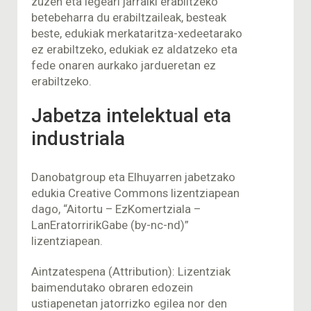
zuzen eta legeari jarraiki erabiltzeko
betebeharra du erabiltzaileak, besteak
beste, edukiak merkataritza-xedeetarako
ez erabiltzeko, edukiak ez aldatzeko eta
fede onaren aurkako jardueretan ez
erabiltzeko.
Jabetza intelektual eta
industriala
Danobatgroup eta Elhuyarren jabetzako
edukia Creative Commons lizentziapean
dago, “Aitortu – EzKomertziala –
LanEratorririkGabe (by-nc-nd)”
lizentziapean.
Aintzatespena (Attribution): Lizentziak
baimendutako obraren edozein
ustiapenetan jatorrizko egilea nor den