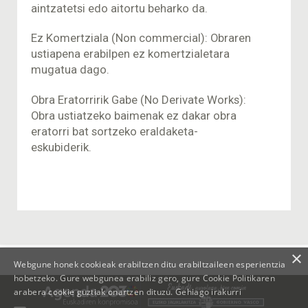
aintzatetsi edo aitortu beharko da.
Ez Komertziala (Non commercial): Obraren
ustiapena erabilpen ez komertzialetara
mugatua dago.
Obra Eratorririk Gabe (No Derivate Works):
Obra ustiatzeko baimenak ez dakar obra
eratorri bat sortzeko eraldaketa-
eskubiderik.
×
Webgune honek cookieak erabiltzen ditu erabiltzaileen esperientzia
hobetzeko. Gure webgunea erabiliz gero, gure Cookie Politikaren
arabera cookie guztiak onartzen dituzu.
Gehiago irakurri