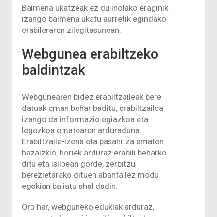
Baimena ukatzeak ez du inolako eraginik
izango baimena ukatu aurretik egindako
erabileraren zilegitasunean.
Webgunea erabiltzeko
baldintzak
Webgunearen bidez erabiltzaileak bere
datuak eman behar baditu, erabiltzailea
izango da informazio egiazkoa eta
legezkoa ematearen arduraduna.
Erabiltzaile-izena eta pasahitza ematen
bazaizkio, horiek arduraz erabili beharko
ditu eta isilpean gorde, zerbitzu
berezietarako dituen abantailez modu
egokian baliatu ahal dadin.
Oro har, webguneko edukiak arduraz,