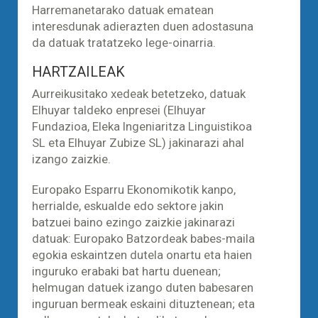
Harremanetarako datuak ematean
interesdunak adierazten duen adostasuna
da datuak tratatzeko lege-oinarria.
HARTZAILEAK
Aurreikusitako xedeak betetzeko, datuak
Elhuyar taldeko enpresei (Elhuyar
Fundazioa, Eleka Ingeniaritza Linguistikoa
SL eta Elhuyar Zubize SL) jakinarazi ahal
izango zaizkie.
Europako Esparru Ekonomikotik kanpo,
herrialde, eskualde edo sektore jakin
batzuei baino ezingo zaizkie jakinarazi
datuak: Europako Batzordeak babes-maila
egokia eskaintzen dutela onartu eta haien
inguruko erabaki bat hartu duenean;
helmugan datuek izango duten babesaren
inguruan bermeak eskaini dituztenean; eta