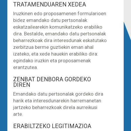
TRATAMENDUAREN XEDEA
Iruzkinen edo proposamenen formularioen
bidez emandako datu pertsonalak
eskatzailearekin komunikatzeko erabiliko
dira. Bestalde, emandako datu pertsonalak
beharrezkoak dira interesdunak eskatutako
zerbitzua berme guztiekin eman ahal
izateko, eta xede hauekin erabiliko dira:
egindako iruzkin eta proposamenak
erantzutea.
ZENBAT DENBORA GORDEKO
DIREN
Emandako datu pertsonalak gordeko dira
harik eta interesdunarekin harremanetan
jartzeko beharrezkoak direla aurreikusi
arte.
ERABILTZEKO LEGITIMAZIOA