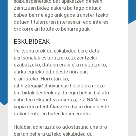
salbuespenetako bat aplikatzen denean,
zeintzuen bidez aukera baitago datuak
babes-berme egokirik gabe transferitzeko,
datuen titularraren interesekin edo interes
orokorrekin lotutako beharragatik.
ESKUBIDEAK
Pertsona orok du eskubidea bere datu
pertsonalak eskuratzeko, zuzentzeko,
ezabatzeko, datuen erabilera mugatzeko,
aurka egiteko edo beste norabait
eramateko. Horretarako,
gjhhiztegia@elhuyar.eus helbidera mezu
bat bidali besterik ez da egin behar, baliatu
nahi den eskubidea adierazi, eta NANaren
kopia edo identifikatzeko balio duen beste
dokumenturen baten kopia erantsi.
Halaber, adierazitako adostasuna une oro
bertan behera uzteko eskubidea du.