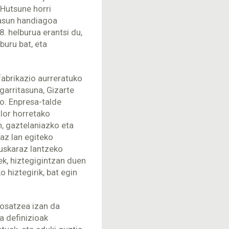
 Hutsune horri
itasun handiagoa
. helburua erantsi du,
buru bat, eta
abrikazio aurreratuko
arritasuna, Gizarte
o. Enpresa-talde
alor horretako
n, gaztelaniazko eta
az lan egiteko
uskaraz lantzeko
ek, hiztegigintzan duen
o hiztegirik, bat egin
 osatzea izan da
a definizioak