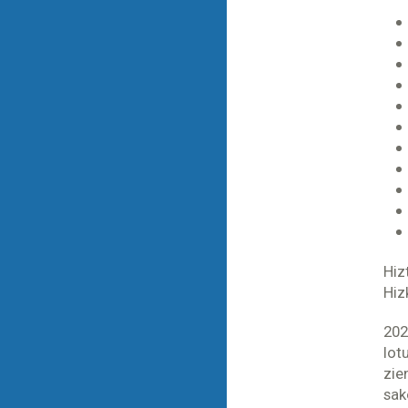
Hiz
Hiz
202
lot
zie
sak