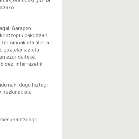
tuak, eta eduki guztia
itzako
agai. Garapen
 kontzeptu bakoitzari
, terminoak eta alorra.
, gaztelaniaz eta
an ezar daiteke.
idez, interfazetik
ndu nahi dugu hiztegi
k iruzkinak eta
lehen erantzungo