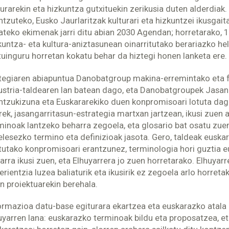
turarekin eta hizkuntza gutxituekin zerikusia duten alderdiak.
ntzuteko, Eusko Jaurlaritzak kulturari eta hizkuntzei ikusga
teko ekimenak jarri ditu abian 2030 Agendan; horretarako, 18
kuntza- eta kultura-aniztasunean oinarritutako berariazko hel
tuinguru horretan kokatu behar da hiztegi honen lanketa ere.
tegiaren abiapuntua Danobatgroup makina-erremintako eta f
ustria-taldearen lan batean dago, eta Danobatgroupek Jasang
ntzukizuna eta Euskararekiko duen konpromisoari lotuta dag
rek, jasangarritasun-estrategia martxan jartzean, ikusi zuen 
minoak lantzeko beharra zegoela, eta glosario bat osatu zue
elesezko termino eta definizioak jasota. Gero, taldeak euskar
tutako konpromisoari erantzunez, terminologia hori guztia e
arra ikusi zuen, eta Elhuyarrera jo zuen horretarako. Elhuyarr
erientzia luzea baliaturik eta ikusirik ez zegoela arlo horretak
n proiektuarekin berehala.
ormazioa datu-base egiturara ekartzea eta euskarazko atala
uyarren lana: euskarazko terminoak bildu eta proposatzea, et