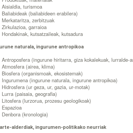
Aisialdia, turismoa
Baliabideak (baliabideen erabilera)
Merkataritza, zerbitzuak
Zirkulazioa, garraioa
Hondakinak, kutsatzaileak, kutsadura
urune naturala, ingurune antropikoa
Antroposfera (ingurune hiritarra, giza kokalekuak, lurralde
Atmosfera (airea, klima)
Biosfera (organismoak, ekosistemak)
Ingurumena (ingurune naturala, ingurune antropikoa)
Hidrosfera (ur geza, ur, gazia, ur-motak)
Lurra (paisaia, geografia)
Litosfera (lurzorua, prozesu geologikoak)
Espazioa
Denbora (kronologia)
arte-alderdiak, ingurumen-politikako neurriak