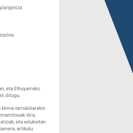
 plangintza
izazioa
n, eta Elhuyarreko
li ditugu.
klima-larrialdiarekin
a mamitsuak dira,
atziak, eta edukietan
inera, artikulu