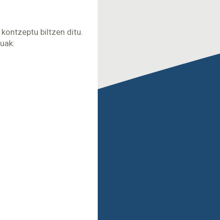
kontzeptu biltzen ditu.
uak: