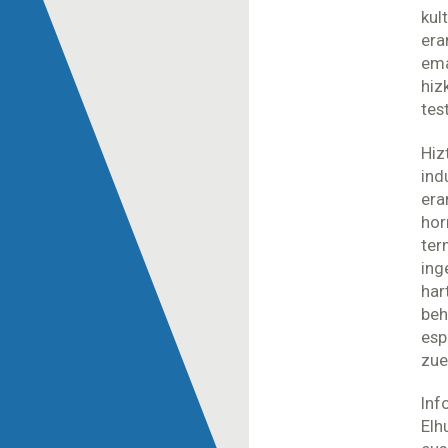
kul
era
ema
hiz
tes
Hiz
ind
era
hor
ter
ing
har
beh
esp
zue
Inf
Elh