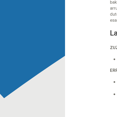
bak
arr
dut
esa
L
ZU
ER