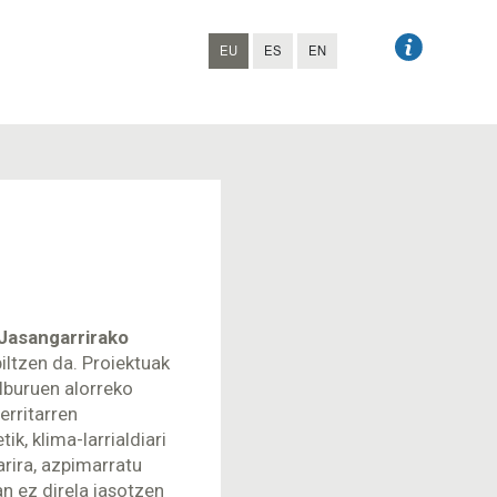
EU
ES
EN
Jasangarrirako
iltzen da. Proiektuak
lburuen alorreko
erritarren
k, klima-larrialdiari
rira, azpimarratu
 ez direla jasotzen