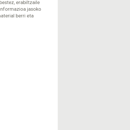
estez, erabiltzaile
 informazioa jasoko
aterial berri eta