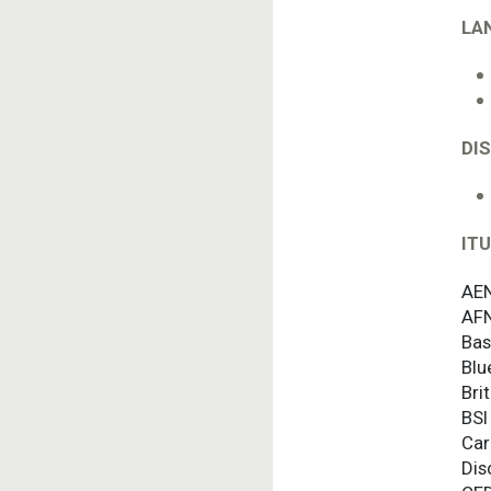
LAN
DI
ITU
AE
AFN
Bas
Blu
Bri
BSI
Car
Dis