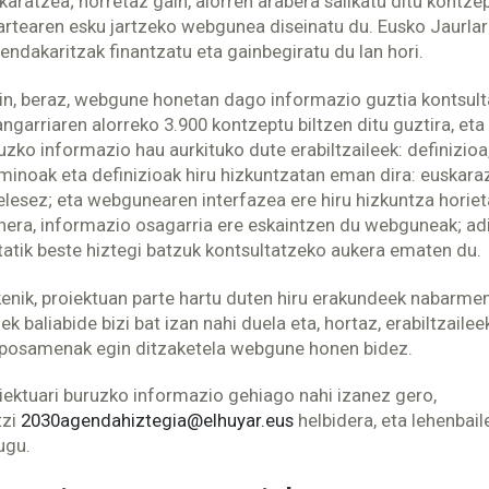
karatzea; horretaz gain, alorren arabera sailkatu ditu kontzep
artearen esku jartzeko webgunea diseinatu du. Eusko Jaurlar
endakaritzak finantzatu eta gainbegiratu du lan hori.
in, beraz, webgune honetan dago informazio guztia kontsult
angarriaren alorreko 3.900 kontzeptu biltzen ditu guztira, eta
uzko informazio hau aurkituko dute erabiltzaileek: definizioa
minoak eta definizioak hiru hizkuntzatan eman dira: euskaraz
elesez; eta webgunearen interfazea ere hiru hizkuntza horiet
nera, informazio osagarria ere eskaintzen du webguneak; adib
tatik beste hiztegi batzuk kontsultatzeko aukera ematen du.
enik, proiektuan parte hartu duten hiru erakundeek nabarme
ek baliabide bizi bat izan nahi duela eta, hortaz, erabiltzailee
posamenak egin ditzaketela webgune honen bidez.
iektuari buruzko informazio gehiago nahi izanez gero,
tzi
2030agendahiztegia@elhuyar.eus
helbidera, eta lehenbai
ugu.