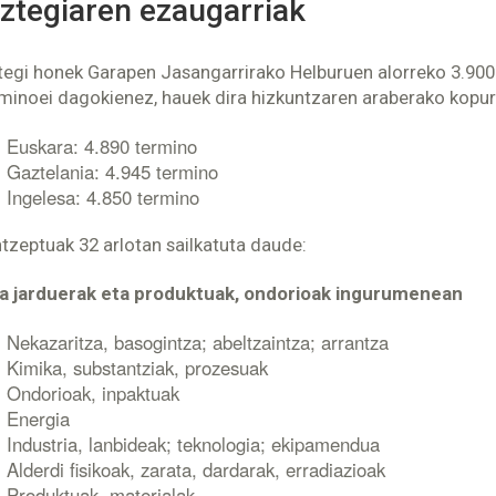
ztegiaren ezaugarriak
tegi honek Garapen Jasangarrirako Helburuen alorreko 3.900 
minoei dagokienez, hauek dira hizkuntzaren araberako kopur
Euskara: 4.890 termino
Gaztelania: 4.945 termino
Ingelesa: 4.850 termino
tzeptuak 32 arlotan sailkatuta daude:
a jarduerak eta produktuak, ondorioak ingurumenean
Nekazaritza, basogintza; abeltzaintza; arrantza
Kimika, substantziak, prozesuak
Ondorioak, inpaktuak
Energia
Industria, lanbideak; teknologia; ekipamendua
Alderdi fisikoak, zarata, dardarak, erradiazioak
Produktuak, materialak