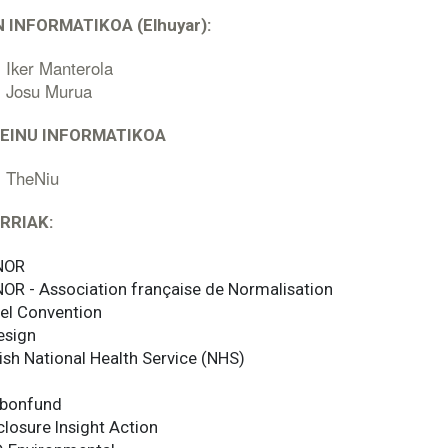
 INFORMATIKOA (Elhuyar):
Iker Manterola
Josu Murua
SEINU INFORMATIKOA
TheNiu
RRIAK:
NOR
OR - Association française de Normalisation
el Convention
esign
tish National Health Service (NHS)
bonfund
closure Insight Action