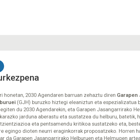
urkezpena
ri honetan, 2030 Agendaren barruan zehaztu diren
Garapen 
buruei
(GJH) buruzko hiztegi eleaniztun eta espezializatua b
 egiten du 2030 Agendarekin, eta Garapen Jasangarrirako He
karazko jarduna aberastu eta sustatzea du helburu, batetik, h
tzientziazioa eta pentsamendu kritikoa sustatzeko eta, besteti
re egingo dioten neurri eraginkorrak proposatzeko. Horren ha
ar da Garapen Jasangarrirako Helburuen eta Helmugen artean