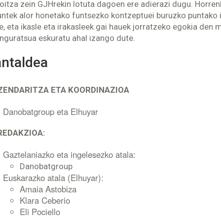
oitza zein GJHrekin lotuta dagoen ere adierazi dugu. Horrenb
untek alor honetako funtsezko kontzeptuei buruzko puntako
e, eta ikasle eta irakasleek gai hauek jorratzeko egokia den m
nguratsua eskuratu ahal izango dute.
antaldea
ZENDARITZA ETA KOORDINAZIOA
Danobatgroup eta Elhuyar
REDAKZIOA:
Gaztelaniazko eta ingelesezko atala:
Danobatgroup
Euskarazko atala (Elhuyar):
Amaia Astobiza
Klara Ceberio
Eli Pociello