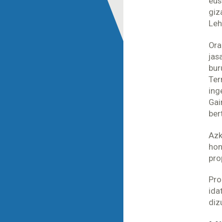
eus
giz
Leh
Ora
jas
bur
Ter
ing
Gai
ber
Azk
hon
pro
Pro
ida
diz