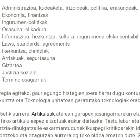
Administrazioa, kudeaketa, irizpideak, politika, erakundeak,
Ekonomia, finantzak
Ingurumen-politikak
Osasuna, elikadura
Informazioa, hezkuntza, kultura, ingurumenarekiko sentsibil
Laws, standards, agreements
Ikerkuntza, zientziak
Arriskuak, segurtasuna
Gizartea
Justizia soziala
Termino osagarriak
tegia egiteko, gaur egungo hiztegien joera hartu dugu kontua
kuntza eta Teknologia unitatean garatutako teknologiak erabi
5etik aurrera,
Artikuluak
atalean garapen jasangarriarekin eta 
utako artikulu espezializatuak irakur daitezke. Testu labur et
ntzia-dibulgatzaile eskarmentudunek ikuspegi kritikoarekin id
ontzeko eta ezagutzan aurrera egiteko bidea ematen dute. Ga