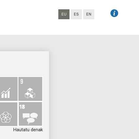
EU
ES
EN
Hautatu denak