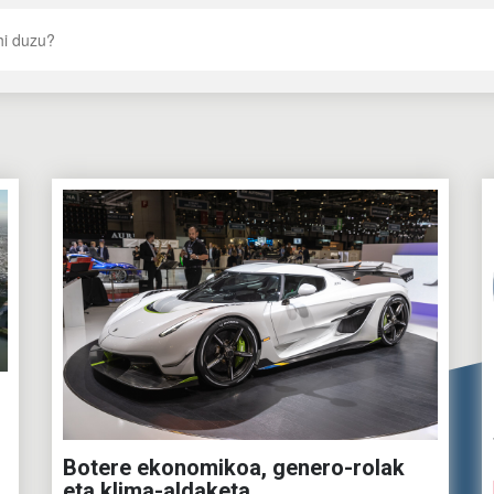
Botere ekonomikoa, genero-rolak
eta klima-aldaketa