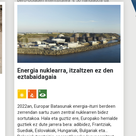
bero-boladen intentsitatea % 50 handiagoa da.
Maiztasuna eta intentsitatea
Energia nuklearra, itzaltzen ez den
eztabaidagaia
2022an, Europar Batasunak energia-iturri berdeen
zerrendan sartu zuen zentral nuklearren bidez
sortutakoa. Hala eta guztiz ere, Europako herrialde
guztiek ez dute jarrera bera: adibidez, Frantziak,
Suediak, Eslovakiak, Hungariak, Bulgariak eta