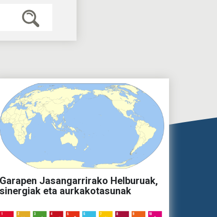
Garapen Jasangarrirako Helburuak,
sinergiak eta aurkakotasunak