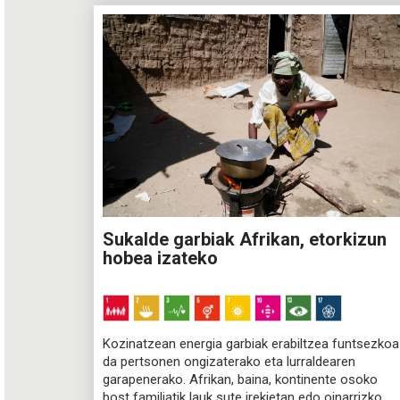
ebatz zezala zer betebehar dituzten estatuek
klima-sistema eta ingurumena babesteko, eta zer
ondorio juridiko dituzten betebehar horiek
estatuentzat.
Sukalde garbiak Afrikan, etorkizun
hobea izateko
Kozinatzean energia garbiak erabiltzea funtsezkoa
da pertsonen ongizaterako eta lurraldearen
garapenerako. Afrikan, baina, kontinente osoko
bost familiatik lauk sute irekietan edo oinarrizko